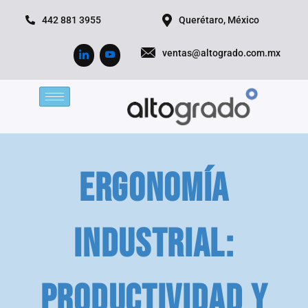
Ir
442 881 3955
Querétaro, México
al
contenido
ventas@altogrado.com.mx
Ergonomía
Industrial:
Productividad y