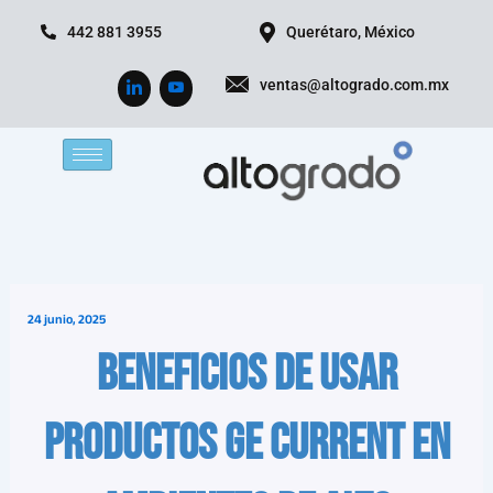
Ir
442 881 3955
Querétaro, México
al
contenido
ventas@altogrado.com.mx
24 junio, 2025
Beneficios de usar
productos GE Current en