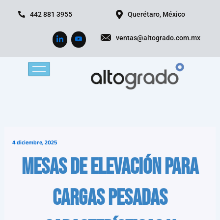
Ir
442 881 3955
Querétaro, México
al
contenido
ventas@altogrado.com.mx
4 diciembre, 2025
Mesas de elevación para
cargas pesadas