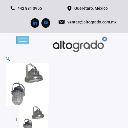
Ir
442 881 3955
Querétaro, México
al
contenido
ventas@altogrado.com.mx
🔍